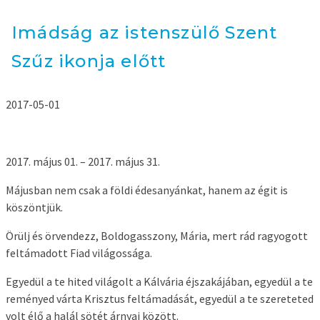
Imádság az istenszülő Szent
Szűz ikonja előtt
2017-05-01
2017. május 01. – 2017. május 31.
Májusban nem csak a földi édesanyánkat, hanem az égit is
köszöntjük.
Örülj és örvendezz, Boldogasszony, Mária, mert rád ragyogott
feltámadott Fiad világossága.
Egyedül a te hited világolt a Kálvária éjszakájában, egyedül a te
reményed várta Krisztus feltámadását, egyedül a te szereteted
volt élő a halál sötét árnyai között.