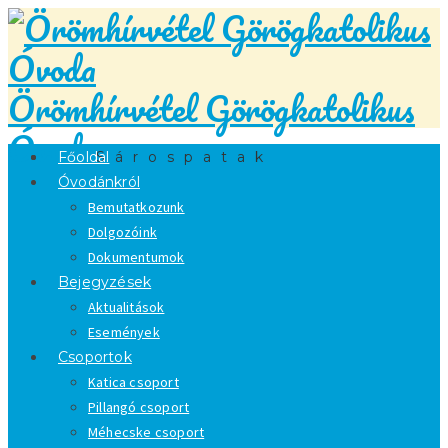
Örömhírvétel Görögkatolikus
Óvoda
Főoldal
Sárospatak
Óvodánkról
Bemutatkozunk
Dolgozóink
Dokumentumok
Bejegyzések
Aktualitások
Események
Csoportok
Katica csoport
Pillangó csoport
Méhecske csoport