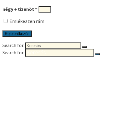
négy + tizenöt =
Emlékezzen rám
Search for:
Search for:
Főoldal
Óvodánkról
Bemutatkozunk
Dolgozóink
Dokumentumok
Bejegyzések
Aktualitások
Események
Csoportok
Katica csoport
Pillangó csoport
Méhecske csoport