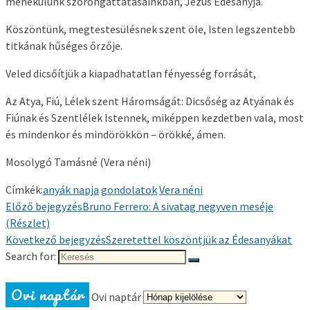
menekülünk szorongattatásainkban, Jézus Édesanyja.
Köszöntünk, megtestesülésnek szent öle, Isten legszentebb
titkának hűséges őrzője.
Veled dicsőítjük a kiapadhatatlan fényesség forrását,
Az Atya, Fiú, Lélek szent Háromságát: Dicsőség az Atyának és
Fiúnak és Szentlélek Istennek, miképpen kezdetben vala, most
és mindenkor és mindörökkön – örökké, ámen.
Mosolygó Tamásné (Vera néni)
Címkék:
anyák napja
gondolatok
Vera néni
Előző bejegyzés
Bruno Ferrero: A sivatag negyven meséje
(Részlet)
Következő bejegyzés
Szeretettel köszöntjük az Édesanyákat
Search for:
Ovi naptár
Ovi naptár