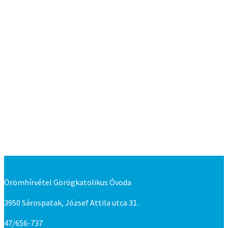
Katolikus gyermekképünk:
„A gyermek egyedi, saját személyiséggel rendelkező ember,
akit Isten ajándékának tekintünk. Személyiségközpontú
nevelésünkkel elősegítjük a gyermek egyéni fejlődését.
Figyelembe vesszük sokszínű adottságaikat és eltérő
képességeiket.”
Örömhírvétel Görögkatolikus Óvoda
3950 Sárospatak, József Attila utca 31.
47/656-737