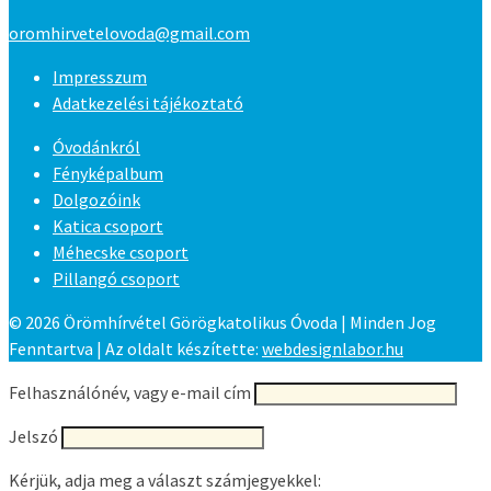
oromhirvetelovoda@gmail.com
Impresszum
Adatkezelési tájékoztató
Óvodánkról
Fényképalbum
Dolgozóink
Katica csoport
Méhecske csoport
Pillangó csoport
© 2026 Örömhírvétel Görögkatolikus Óvoda | Minden Jog
Fenntartva | Az oldalt készítette:
webdesignlabor.hu
Felhasználónév, vagy e-mail cím
Jelszó
Kérjük, adja meg a választ számjegyekkel: