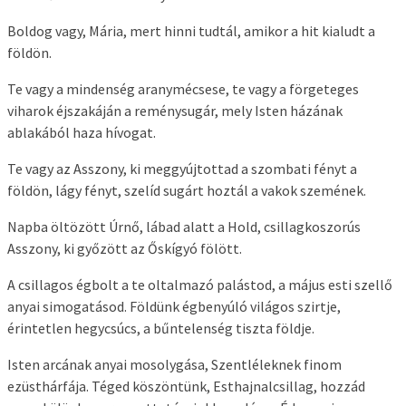
Boldog vagy, Mária, mert hinni tudtál, amikor a hit kialudt a
földön.
Te vagy a mindenség aranymécsese, te vagy a förgeteges
viharok éjszakáján a reménysugár, mely Isten házának
ablakából haza hívogat.
Te vagy az Asszony, ki meggyújtottad a szombati fényt a
földön, lágy fényt, szelíd sugárt hoztál a vakok szemének.
Napba öltözött Úrnő, lábad alatt a Hold, csillagkoszorús
Asszony, ki győzött az Őskígyó fölött.
A csillagos égbolt a te oltalmazó palástod, a május esti szellő
anyai simogatásod. Földünk égbenyúló világos szirtje,
érintetlen hegycsúcs, a bűntelenség tiszta földje.
Isten arcának anyai mosolygása, Szentléleknek finom
ezüsthárfája. Téged köszöntünk, Esthajnalcsillag, hozzád