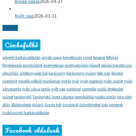
Anyák napja
2026-04-27
Nyílt nap
2026-03-31
Tovább
Címkefelhő
adventi barkácsdélután
anyák napja
beiratkozás
covid
farsang
felhívás
fényképezés
gondolatok
gyermeknap
gyertyagyújtás
húsvét
iskolai beiratkozás
játszóház
Jótékonysági bál
karácsony
karácsonyi műsor
lelki nap
liturgia
nagyböjt
nevelés nélküli munkanap
nyitás
nyár
nyári napközi
nyári szünet
nyári
zárvatartás
nyári zárva tartás
nyílt nap
pünkösd
szentelés
szülői értekezlet
szünet
tanévnyitó
Tanévnyitó Szent Liturgia
termésáldás
tájékoztatás
Vera néni
állás
álláshirdetés
évzáró
óvoda bál
óvodabál
örömhírvétel
újév
ünnepek
őszköszöntő barkácsdélután
Facebook oldalunk