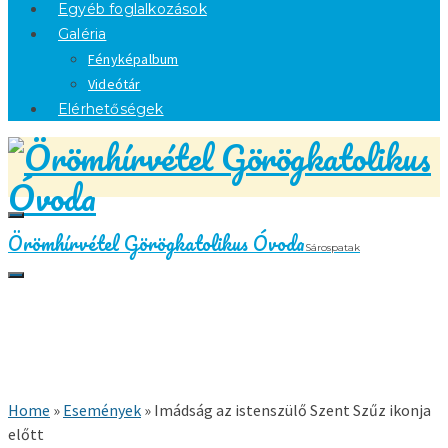
Egyéb foglalkozások
Galéria
Fényképalbum
Videótár
Elérhetőségek
Örömhírvétel Görögkatolikus Óvoda
Sárospatak
Home
»
Események
»
Imádság az istenszülő Szent Szűz ikonja
előtt