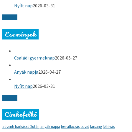
Nyílt nap
2026-03-31
Tovább
Események
Családi gyermeknap
2026-05-27
Anyák napja
2026-04-27
Nyílt nap
2026-03-31
Tovább
Címkefelhő
adventi barkácsdélután
anyák napja
beiratkozás
covid
farsang
felhívás