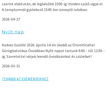
szerint ebéd után, de legkésőbb 1500-ig minden szülő vigye el.
A templomnál gyülekező 1545-kor ünneplő ruhában
2026-04-27
Nyílt nap
Kedves Szülők! 2026. április 14-én (kedd) az Örömhírvétel
Görögkatolikus Óvodában Nyílt napot tartunk 9:00 – től 12:00 –
ig. Szeretettel várjuk leendő óvodásainkat és szüleiket!
2026-03-31
TOVÁBB AZ ESEMÉNYEKHEZ