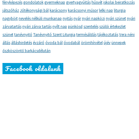
fényképezés
gondolatok
gyermeknap
gyertyagyújtás
húsvét
iskolai beiratkozás
játszóház
Jótékonysági bál
karácsony
karácsonyi műsor
lelki nap
liturgia
nagyböjt
nevelés nélküli munkanap
nyitás
nyár
nyári napközi
nyári szünet
nyári
zárvatartás
nyári zárva tartás
nyílt nap
pünkösd
szentelés
szülői értekezlet
szünet
tanévnyitó
Tanévnyitó Szent Liturgia
termésáldás
tájékoztatás
Vera néni
állás
álláshirdetés
évzáró
óvoda bál
óvodabál
örömhírvétel
újév
ünnepek
őszköszöntő barkácsdélután
Facebook oldalunk
Katolikus gyermekképünk:
„A gyermek egyedi, saját személyiséggel rendelkező ember,
akit Isten ajándékának tekintünk. Személyiségközpontú