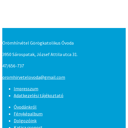
nevelésünkkel elősegítjük a gyermek egyéni fejlődését.
Figyelembe vesszük sokszínű adottságaikat és eltérő
képességeiket.”
Örömhírvétel Görögkatolikus Óvoda
3950 Sárospatak, József Attila utca 31.
47/656-737
oromhirvetelovoda@gmail.com
Impresszum
Adatkezelési tájékoztató
Óvodánkról
Fényképalbum
Dolgozóink
Katica csoport