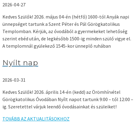
2026-04-27
Kedves Szülők! 2026. május 04-én (hétfő) 1600-tól Anyák napi
ünnepséget tartunk a Szent Péter és Pál Görögkatolikus
Templomban. Kérjük, az óvodából a gyermekeket lehetőség
szerint ebéd után, de legkésőbb 1500-ig minden szülő vigye el.
A templomnál gyülekező 1545-kor ünneplő ruhában
Nyílt nap
2026-03-31
Kedves Szülők! 2026. április 14-én (kedd) az Örömhírvétel
Görögkatolikus Óvodában Nyílt napot tartunk 9:00 – től 12:00 –
ig. Szeretettel várjuk leendő óvodásainkat és szüleiket!
TOVÁBB AZ AKTUALITÁSOKHOZ