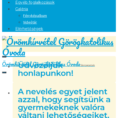
Egyéb foglalkozások
Galéria
Fényképalbum
Videótár
Elérhetőségek
Örömhírvétel Görögkatolikus Óvoda
Üdvözöljük
Sárospatak
honlapunkon!
A nevelés egyet jelent
azzal, hogy segítsünk a
gyermekeknek valóra
váltani lehetőségeiket.