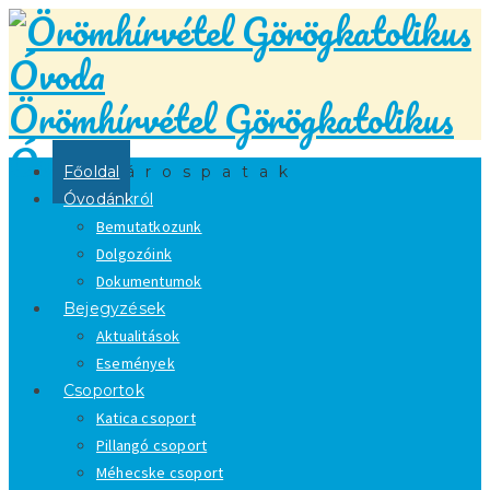
Örömhírvétel Görögkatolikus
Óvoda
Főoldal
Sárospatak
Óvodánkról
Bemutatkozunk
Dolgozóink
Dokumentumok
Bejegyzések
Aktualitások
Események
Csoportok
Katica csoport
Pillangó csoport
Méhecske csoport