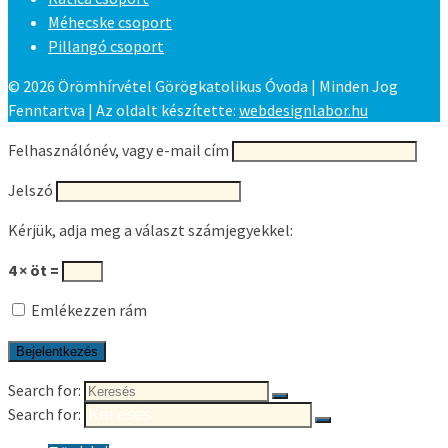
Méhecske csoport
Pillangó csoport
© 2026 Örömhírvétel Görögkatolikus Óvoda | Minden Jog
Fenntartva | Az oldalt készítette:
webdesignlabor.hu
Felhasználónév, vagy e-mail cím
Jelszó
Kérjük, adja meg a választ számjegyekkel:
4 × öt =
Emlékezzen rám
Search for:
Search for: