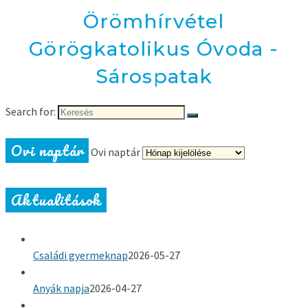
Örömhírvétel
Görögkatolikus Óvoda -
Sárospatak
Search for:
Ovi naptár
Ovi naptár
Aktualitások
Családi gyermeknap
2026-05-27
Anyák napja
2026-04-27